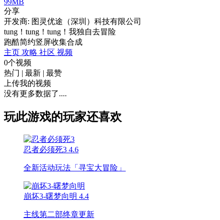
99MB
分享
开发商: 图灵优途（深圳）科技有限公司
tung！tung！tung！我独自去冒险
跑酷
简约
竖屏
收集
合成
主页
攻略
社区
视频
0个视频
热门
|
最新
|
最赞
上传我的视频
没有更多数据了....
玩此游戏的玩家还喜欢
忍者必须死3
4.6
全新活动玩法「寻宝大冒险」
崩坏3-曙梦向明
4.4
主线第二部终章更新