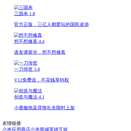
三国杀
1.8
官方正版，三亿人都爱玩的国民桌游
想不想修真
4.4
道友请留步，想不想修真
一刀传世
3.4
V12免费送，不花钱享特权
创造与魔法
4.1
小鹿服饰及背饰礼盒限时上架
友情链接
小米应用商店
小米商城
英雄互娱