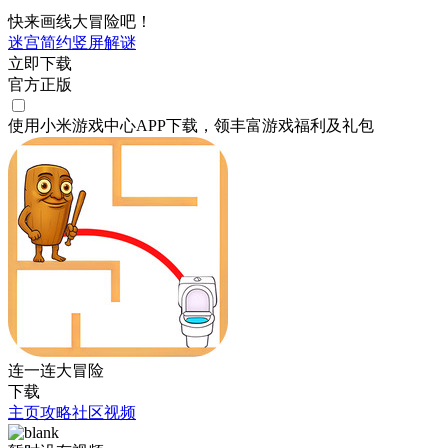
快来画线大冒险吧！
迷宫
简约
竖屏
解谜
立即下载
官方正版
使用小米游戏中心APP
下载
，领丰富游戏
福利
及
礼包
连一连大冒险
下载
主页
攻略
社区
视频