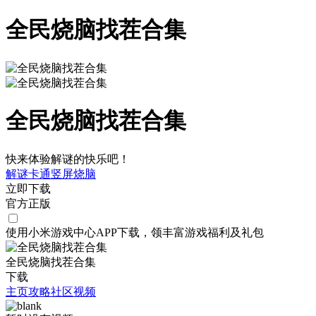
全民烧脑找茬合集
全民烧脑找茬合集
快来体验解谜的快乐吧！
解谜
卡通
竖屏
烧脑
立即下载
官方正版
使用小米游戏中心APP
下载
，领丰富游戏
福利
及
礼包
全民烧脑找茬合集
下载
主页
攻略
社区
视频