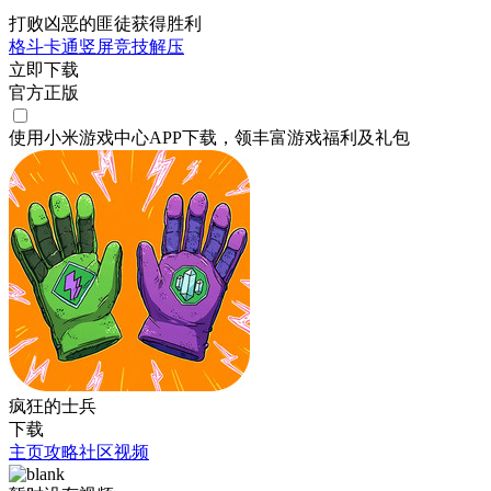
打败凶恶的匪徒获得胜利
格斗
卡通
竖屏
竞技
解压
立即下载
官方正版
使用小米游戏中心APP
下载
，领丰富游戏
福利
及
礼包
疯狂的士兵
下载
主页
攻略
社区
视频