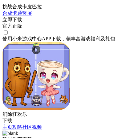
挑战合成卡皮巴拉
合成
卡通
竖屏
立即下载
官方正版
使用小米游戏中心APP
下载
，领丰富游戏
福利
及
礼包
消除狂欢乐
下载
主页
攻略
社区
视频