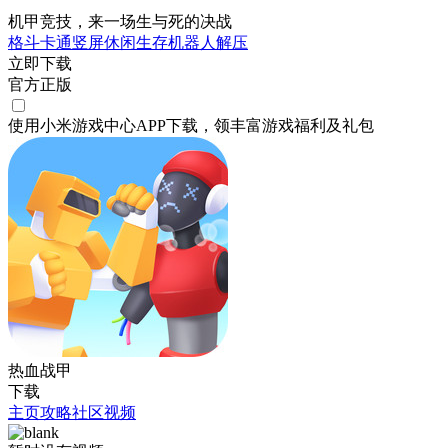
机甲竞技，来一场生与死的决战
格斗
卡通
竖屏
休闲
生存
机器人
解压
立即下载
官方正版
使用小米游戏中心APP
下载
，领丰富游戏
福利
及
礼包
热血战甲
下载
主页
攻略
社区
视频