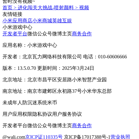
暂时没有视频~
首页
>
进化闯关大挑战-喷射颜料
>
视频
友情链接
小米应用商店
小米商城
英雄互娱
小米游戏中心
开发者平台
微信公众号
微博主页
商务合作
应用名称：小米游戏中心
开发者：北京瓦力网络科技有限公司 电话：010-60606666
版本：13.5.0.70 更新时间：2025年3月24日
北京地址：北京市昌平区安居路小米智慧产业园
南京地址：南京市建邺区永初路37号小米华东总部
未成年人防沉迷系统
米币
用户应用权限
隐私协议
用户服务协议
开发者平台
微信公众号
微博主页
商务合作
@wali.com
京ICP证110335号
京ICP备17017388号-1
营业执照