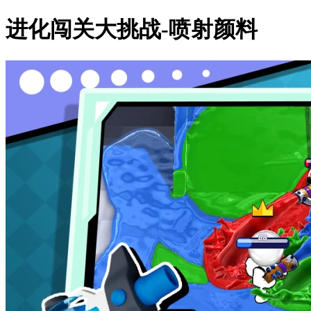
进化闯关大挑战-喷射颜料