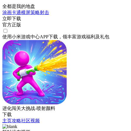
全都是我的地盘
涂画
卡通
横屏
策略
射击
立即下载
官方正版
使用小米游戏中心APP
下载
，领丰富游戏
福利
及
礼包
进化闯关大挑战-喷射颜料
下载
主页
攻略
社区
视频