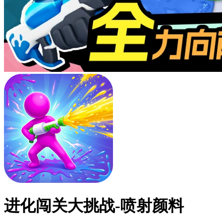
进化闯关大挑战-喷射颜料