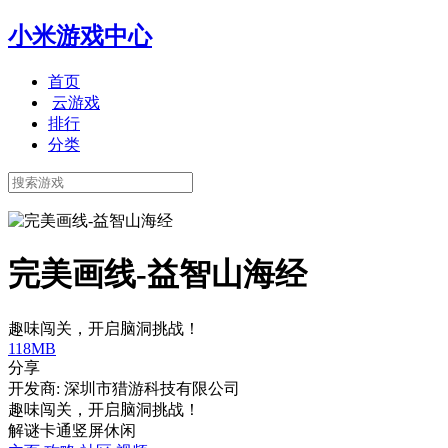
小米游戏中心
首页
云游戏
排行
分类
完美画线-益智山海经
趣味闯关，开启脑洞挑战！
118MB
分享
开发商: 深圳市猎游科技有限公司
趣味闯关，开启脑洞挑战！
解谜
卡通
竖屏
休闲