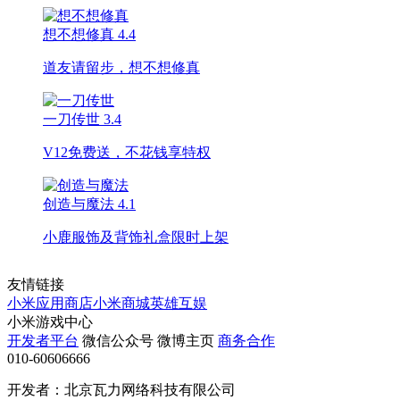
想不想修真
4.4
道友请留步，想不想修真
一刀传世
3.4
V12免费送，不花钱享特权
创造与魔法
4.1
小鹿服饰及背饰礼盒限时上架
友情链接
小米应用商店
小米商城
英雄互娱
小米游戏中心
开发者平台
微信公众号
微博主页
商务合作
010-60606666
开发者：北京瓦力网络科技有限公司