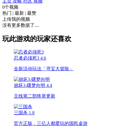
主页
攻略
社区
视频
0个视频
热门
|
最新
|
最赞
上传我的视频
没有更多数据了....
玩此游戏的玩家还喜欢
忍者必须死3
4.6
全新活动玩法「寻宝大冒险」
崩坏3-曙梦向明
4.4
主线第二部终章更新
三国杀
1.8
官方正版，三亿人都爱玩的国民桌游