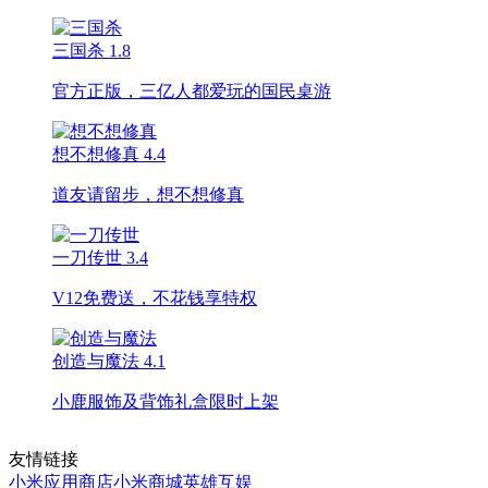
三国杀
1.8
官方正版，三亿人都爱玩的国民桌游
想不想修真
4.4
道友请留步，想不想修真
一刀传世
3.4
V12免费送，不花钱享特权
创造与魔法
4.1
小鹿服饰及背饰礼盒限时上架
友情链接
小米应用商店
小米商城
英雄互娱