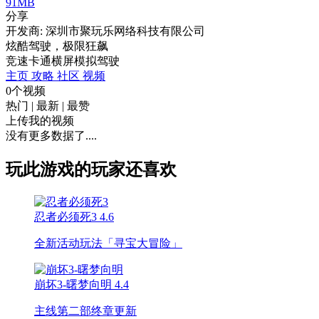
91MB
分享
开发商: 深圳市聚玩乐网络科技有限公司
炫酷驾驶，极限狂飙
竞速
卡通
横屏
模拟
驾驶
主页
攻略
社区
视频
0个视频
热门
|
最新
|
最赞
上传我的视频
没有更多数据了....
玩此游戏的玩家还喜欢
忍者必须死3
4.6
全新活动玩法「寻宝大冒险」
崩坏3-曙梦向明
4.4
主线第二部终章更新