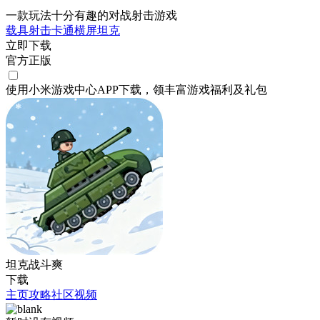
一款玩法十分有趣的对战射击游戏
载具射击
卡通
横屏
坦克
立即下载
官方正版
使用小米游戏中心APP
下载
，领丰富游戏
福利
及
礼包
坦克战斗爽
下载
主页
攻略
社区
视频