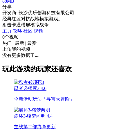
88MB
分享
开发商: 长沙优乐创游科技有限公司
经典红蓝对抗战地模拟游戏。
射击
卡通
横屏
模拟
战争
主页
攻略
社区
视频
0个视频
热门
|
最新
|
最赞
上传我的视频
没有更多数据了....
玩此游戏的玩家还喜欢
忍者必须死3
4.6
全新活动玩法「寻宝大冒险」
崩坏3-曙梦向明
4.4
主线第二部终章更新