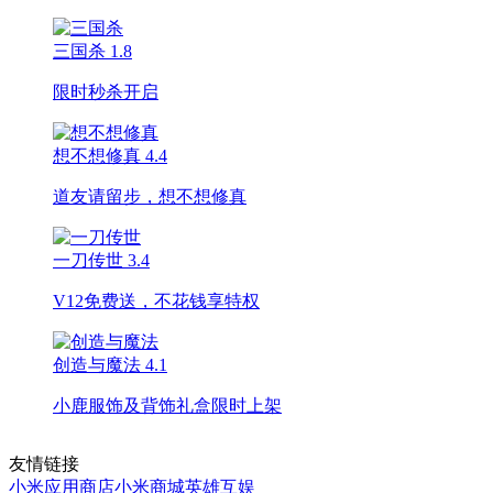
三国杀
1.8
限时秒杀开启
想不想修真
4.4
道友请留步，想不想修真
一刀传世
3.4
V12免费送，不花钱享特权
创造与魔法
4.1
小鹿服饰及背饰礼盒限时上架
友情链接
小米应用商店
小米商城
英雄互娱