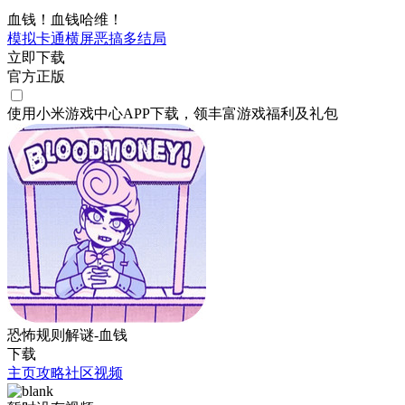
血钱！血钱哈维！
模拟
卡通
横屏
恶搞
多结局
立即下载
官方正版
使用小米游戏中心APP
下载
，领丰富游戏
福利
及
礼包
恐怖规则解谜-血钱
下载
主页
攻略
社区
视频