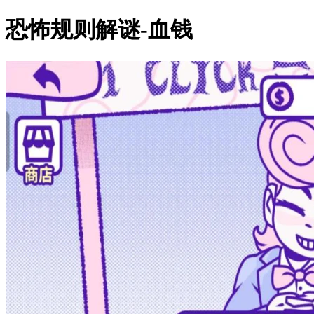
恐怖规则解谜-血钱