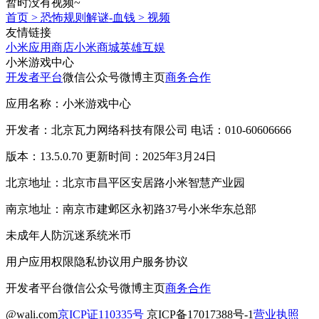
暂时没有视频~
首页
>
恐怖规则解谜-血钱
>
视频
友情链接
小米应用商店
小米商城
英雄互娱
小米游戏中心
开发者平台
微信公众号
微博主页
商务合作
应用名称：小米游戏中心
开发者：北京瓦力网络科技有限公司 电话：010-60606666
版本：13.5.0.70 更新时间：2025年3月24日
北京地址：北京市昌平区安居路小米智慧产业园
南京地址：南京市建邺区永初路37号小米华东总部
未成年人防沉迷系统
米币
用户应用权限
隐私协议
用户服务协议
开发者平台
微信公众号
微博主页
商务合作
@wali.com
京ICP证110335号
京ICP备17017388号-1
营业执照