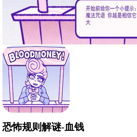
恐怖规则解谜-血钱