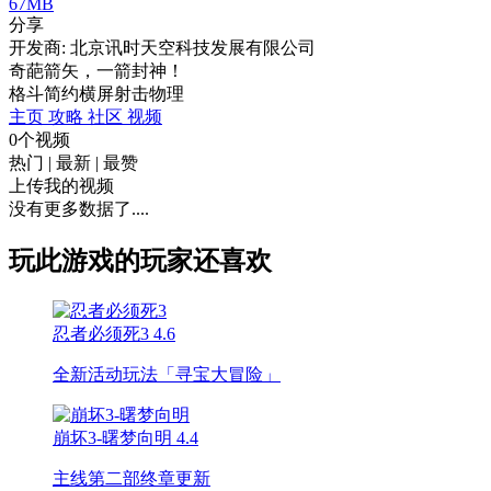
67MB
分享
开发商: 北京讯时天空科技发展有限公司
奇葩箭矢，一箭封神！
格斗
简约
横屏
射击
物理
主页
攻略
社区
视频
0个视频
热门
|
最新
|
最赞
上传我的视频
没有更多数据了....
玩此游戏的玩家还喜欢
忍者必须死3
4.6
全新活动玩法「寻宝大冒险」
崩坏3-曙梦向明
4.4
主线第二部终章更新