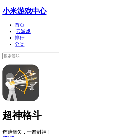
小米游戏中心
首页
云游戏
排行
分类
超神格斗
奇葩箭矢，一箭封神！