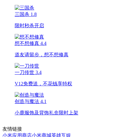
三国杀
1.8
限时秒杀开启
想不想修真
4.4
道友请留步，想不想修真
一刀传世
3.4
V12免费送，不花钱享特权
创造与魔法
4.1
小鹿服饰及背饰礼盒限时上架
友情链接
小米应用商店
小米商城
英雄互娱