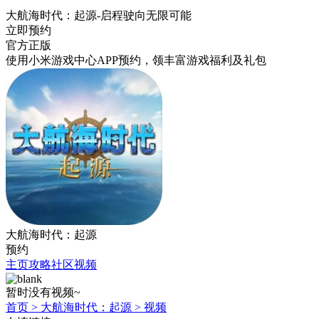
大航海时代：起源-启程驶向无限可能
立即预约
官方正版
使用小米游戏中心APP
预约
，领丰富游戏
福利
及
礼包
大航海时代：起源
预约
主页
攻略
社区
视频
暂时没有视频~
首页
>
大航海时代：起源
>
视频