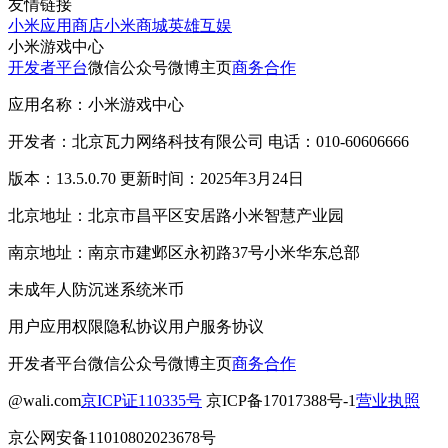
友情链接
小米应用商店
小米商城
英雄互娱
小米游戏中心
开发者平台
微信公众号
微博主页
商务合作
应用名称：小米游戏中心
开发者：北京瓦力网络科技有限公司 电话：010-60606666
版本：13.5.0.70 更新时间：2025年3月24日
北京地址：北京市昌平区安居路小米智慧产业园
南京地址：南京市建邺区永初路37号小米华东总部
未成年人防沉迷系统
米币
用户应用权限
隐私协议
用户服务协议
开发者平台
微信公众号
微博主页
商务合作
@wali.com
京ICP证110335号
京ICP备17017388号-1
营业执照
京公网安备11010802023678号