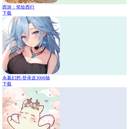
西游：笔绘西行
下载
永暮幻想-登录送3000抽
下载