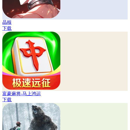
晶核
下载
富豪麻将-马上鸿运
下载