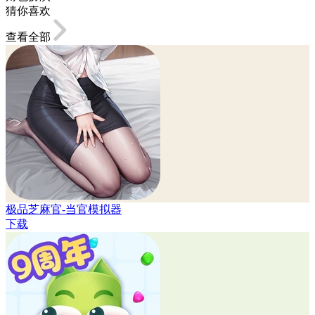
猜你喜欢
查看全部
极品芝麻官-当官模拟器
下载