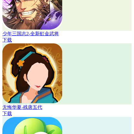
少年三国志2-全新虹金武将
下载
无悔华夏-残唐五代
下载