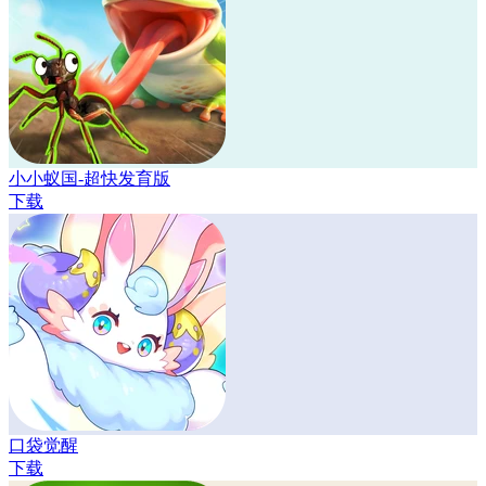
小小蚁国-超快发育版
下载
口袋觉醒
下载