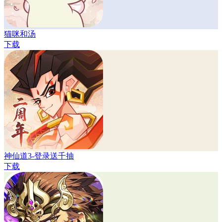
猫咪和汤
下载
神仙道3-登录送千抽
下载