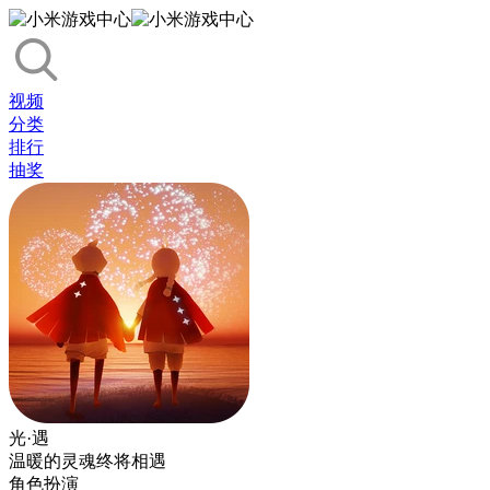
视频
分类
排行
抽奖
光·遇
温暖的灵魂终将相遇
角色扮演