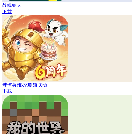
战魂铭人
下载
球球英雄-京剧猫联动
下载