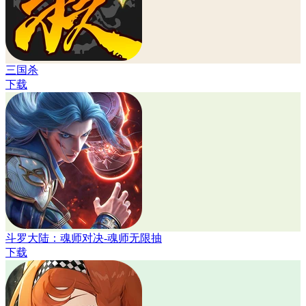
三国杀
下载
斗罗大陆：魂师对决-魂师无限抽
下载