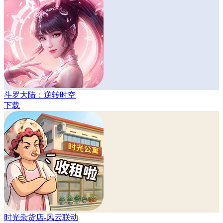
斗罗大陆：逆转时空
下载
时光杂货店-风云联动