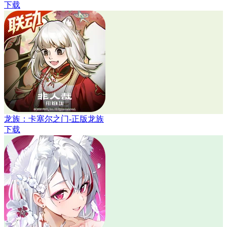
下载
龙族：卡塞尔之门-正版龙族
下载