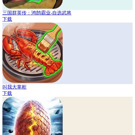
三国群英传：鸿鹄霸业-自选武将
下载
叫我大掌柜
下载