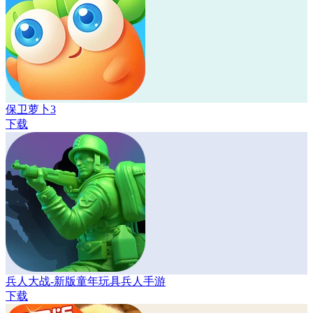
保卫萝卜3
下载
兵人大战-新版童年玩具兵人手游
下载