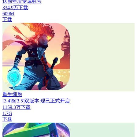
送周年庆专属称号
334.9万下载
609M
下载
重生细胞
[3.4]&[3.5]双版本 现已正式开启
1159.3万下载
1.7G
下载