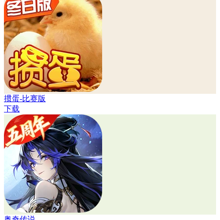
掼蛋-比赛版
下载
奥奇传说