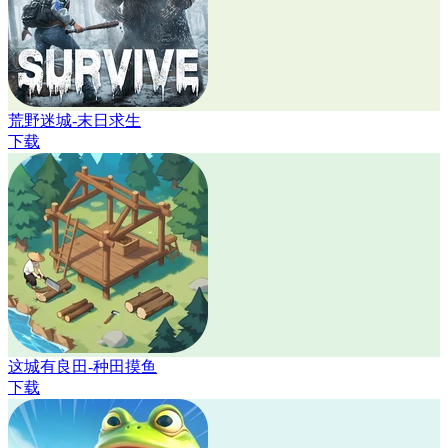
荒野迷城-末日求生
下载
这城有良田-种田摸鱼
下载