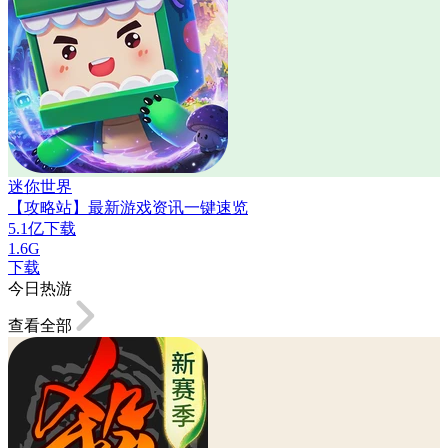
迷你世界
【攻略站】最新游戏资讯一键速览
5.1亿下载
1.6G
下载
今日热游
查看全部