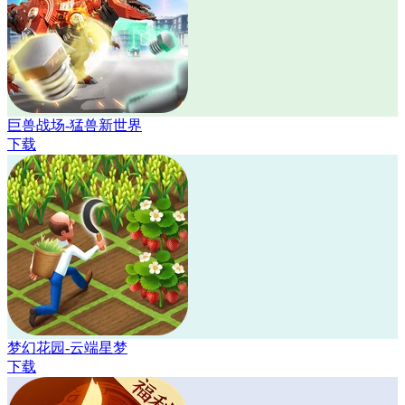
巨兽战场-猛兽新世界
下载
梦幻花园-云端星梦
下载