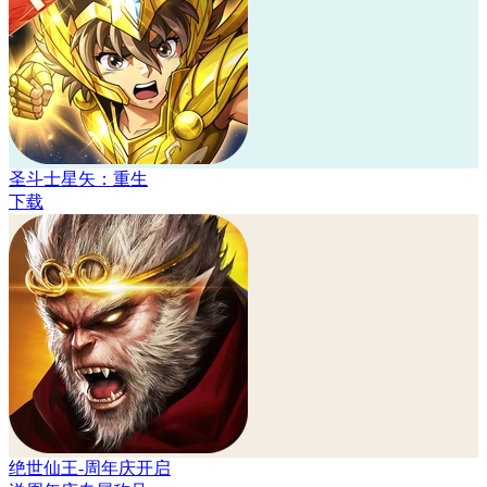
圣斗士星矢：重生
下载
绝世仙王-周年庆开启