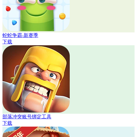
蛇蛇争霸-新赛季
下载
部落冲突账号绑定工具
下载