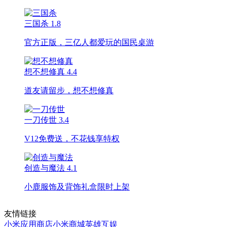
三国杀
1.8
官方正版，三亿人都爱玩的国民桌游
想不想修真
4.4
道友请留步，想不想修真
一刀传世
3.4
V12免费送，不花钱享特权
创造与魔法
4.1
小鹿服饰及背饰礼盒限时上架
友情链接
小米应用商店
小米商城
英雄互娱