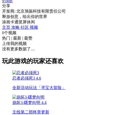
95MB
分享
开发商: 北京旭振科技有限责任公司
释放创意，绘出你的世界
涂画
卡通
竖屏
休闲
主页
攻略
社区
视频
0个视频
热门
|
最新
|
最赞
上传我的视频
没有更多数据了....
玩此游戏的玩家还喜欢
忍者必须死3
4.6
全新活动玩法「寻宝大冒险」
崩坏3-曙梦向明
4.4
主线第二部终章更新