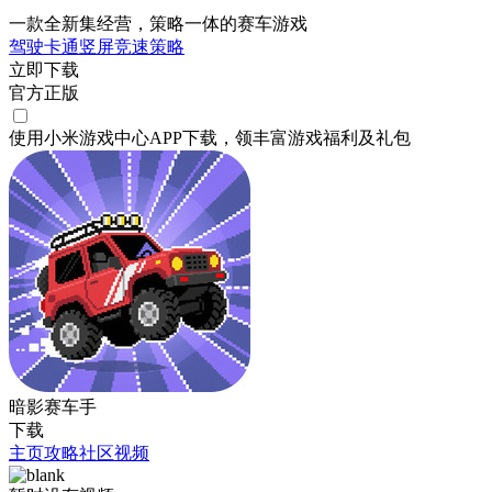
一款全新集经营，策略一体的赛车游戏
驾驶
卡通
竖屏
竞速
策略
立即下载
官方正版
使用小米游戏中心APP
下载
，领丰富游戏
福利
及
礼包
暗影赛车手
下载
主页
攻略
社区
视频