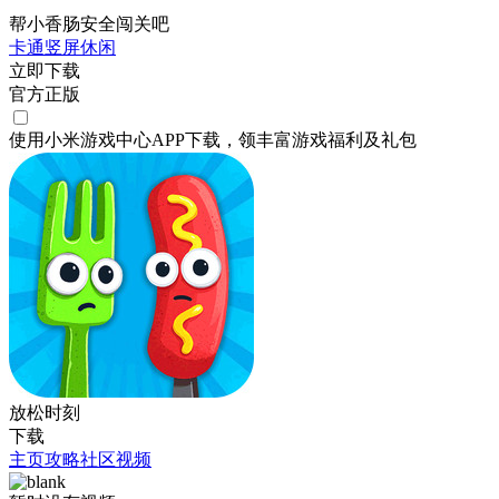
帮小香肠安全闯关吧
卡通
竖屏
休闲
立即下载
官方正版
使用小米游戏中心APP
下载
，领丰富游戏
福利
及
礼包
放松时刻
下载
主页
攻略
社区
视频