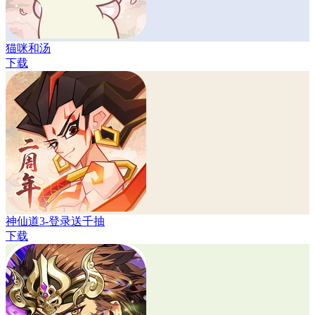
猫咪和汤
下载
神仙道3-登录送千抽
下载