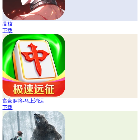
晶核
下载
富豪麻将-马上鸿运
下载