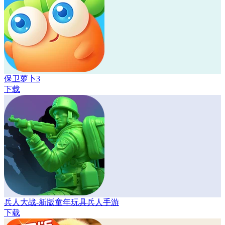
保卫萝卜3
下载
兵人大战-新版童年玩具兵人手游
下载