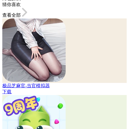
猜你喜欢
查看全部
极品芝麻官-当官模拟器
下载