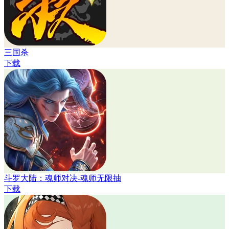
三国杀
下载
斗罗大陆：魂师对决-魂师无限抽
下载