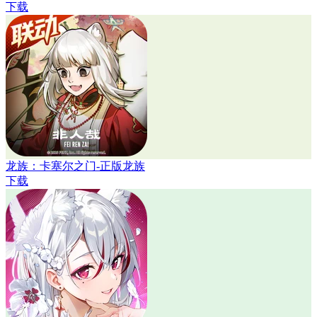
下载
龙族：卡塞尔之门-正版龙族
下载