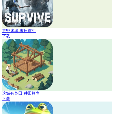
荒野迷城-末日求生
下载
这城有良田-种田摸鱼
下载