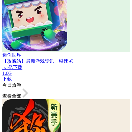
迷你世界
【攻略站】最新游戏资讯一键速览
5.1亿下载
1.6G
下载
今日热游
查看全部