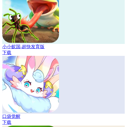
小小蚁国-超快发育版
下载
口袋觉醒
下载