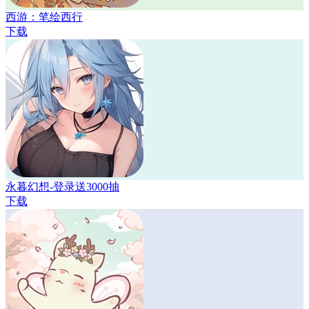
西游：笔绘西行
下载
永暮幻想-登录送3000抽
下载