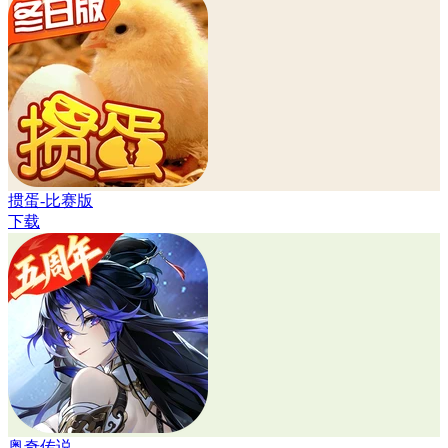
掼蛋-比赛版
下载
奥奇传说