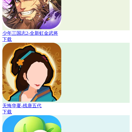
少年三国志2-全新虹金武将
下载
无悔华夏-残唐五代
下载