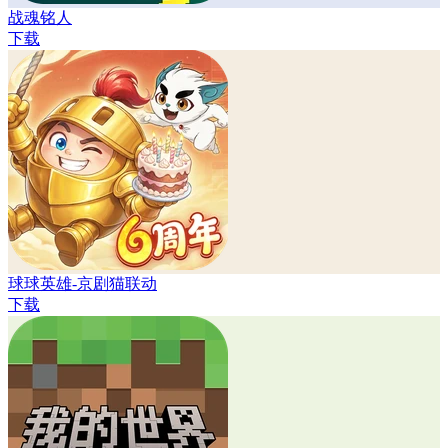
战魂铭人
下载
球球英雄-京剧猫联动
下载