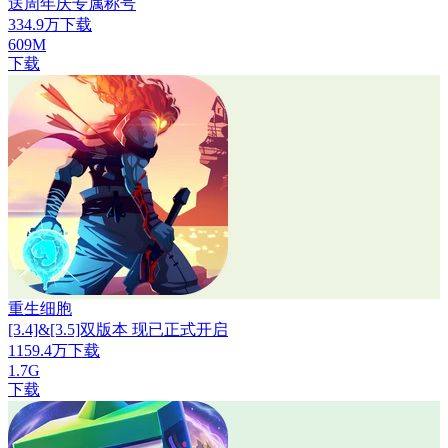
送周年庆专属称号
334.9万下载
609M
下载
重生细胞
[3.4]&[3.5]双版本 现已正式开启
1159.4万下载
1.7G
下载