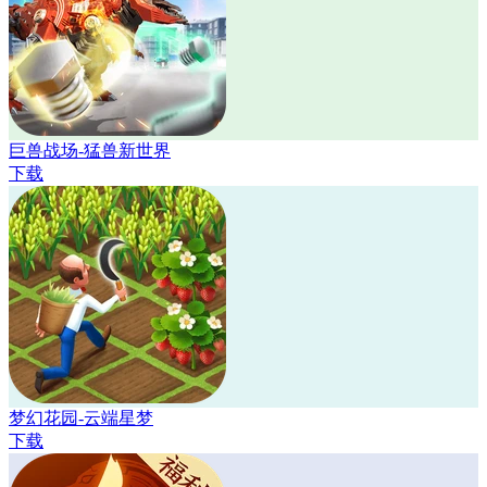
巨兽战场-猛兽新世界
下载
梦幻花园-云端星梦
下载