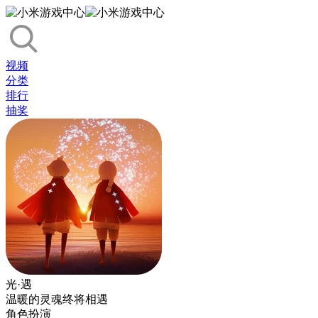
视频
分类
排行
抽奖
光·遇
温暖的灵魂终将相遇
角色扮演