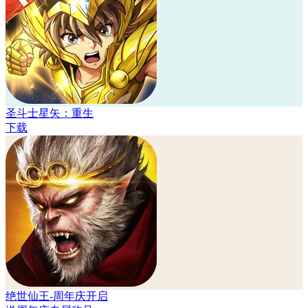
圣斗士星矢：重生
下载
绝世仙王-周年庆开启