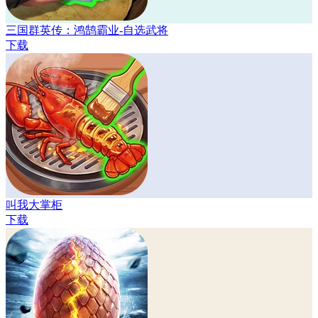
三国群英传：鸿鹄霸业-自选武将
下载
叫我大掌柜
下载