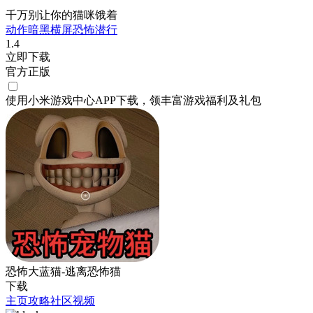
千万别让你的猫咪饿着
动作
暗黑
横屏
恐怖
潜行
1.4
立即下载
官方正版
使用小米游戏中心APP
下载
，领丰富游戏
福利
及
礼包
恐怖大蓝猫-逃离恐怖猫
下载
主页
攻略
社区
视频