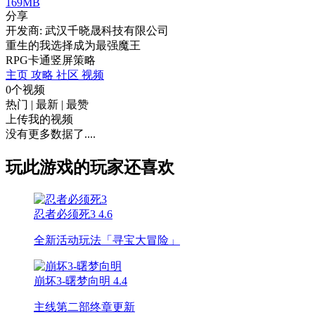
169MB
分享
开发商: 武汉千晓晟科技有限公司
重生的我选择成为最强魔王
RPG
卡通
竖屏
策略
主页
攻略
社区
视频
0个视频
热门
|
最新
|
最赞
上传我的视频
没有更多数据了....
玩此游戏的玩家还喜欢
忍者必须死3
4.6
全新活动玩法「寻宝大冒险」
崩坏3-曙梦向明
4.4
主线第二部终章更新