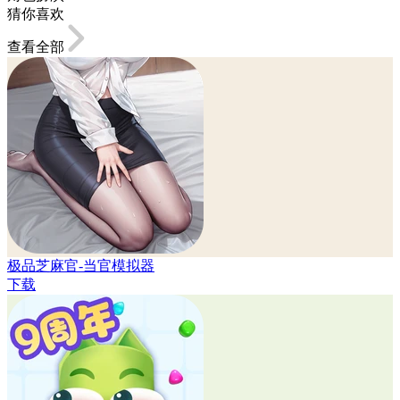
猜你喜欢
查看全部
极品芝麻官-当官模拟器
下载