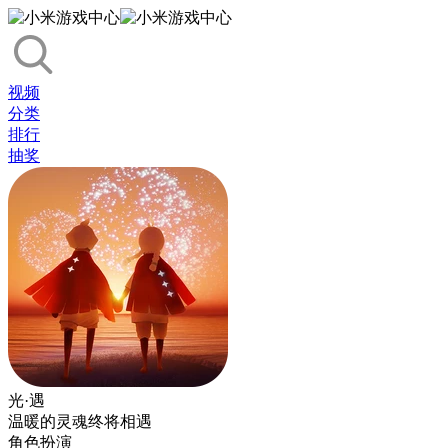
视频
分类
排行
抽奖
光·遇
温暖的灵魂终将相遇
角色扮演