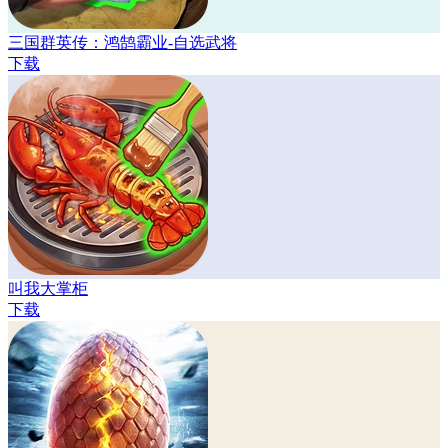
三国群英传：鸿鹄霸业-自选武将
下载
叫我大掌柜
下载