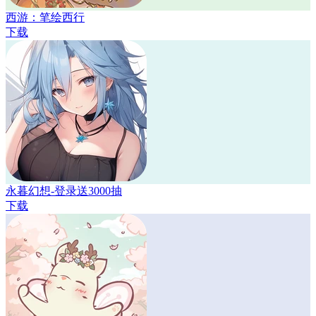
西游：笔绘西行
下载
永暮幻想-登录送3000抽
下载