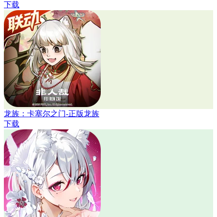
下载
龙族：卡塞尔之门-正版龙族
下载