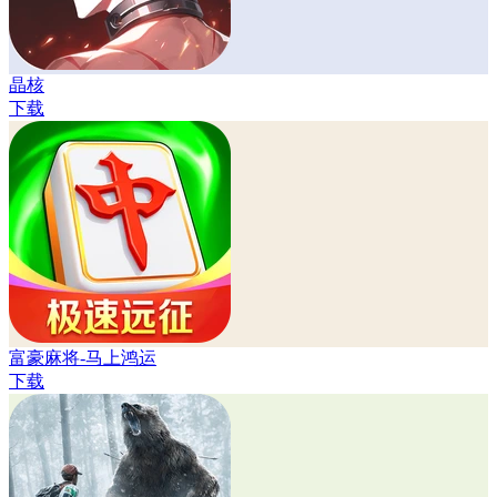
晶核
下载
富豪麻将-马上鸿运
下载