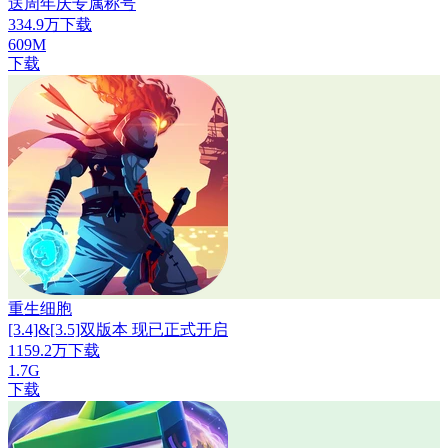
送周年庆专属称号
334.9万下载
609M
下载
重生细胞
[3.4]&[3.5]双版本 现已正式开启
1159.2万下载
1.7G
下载