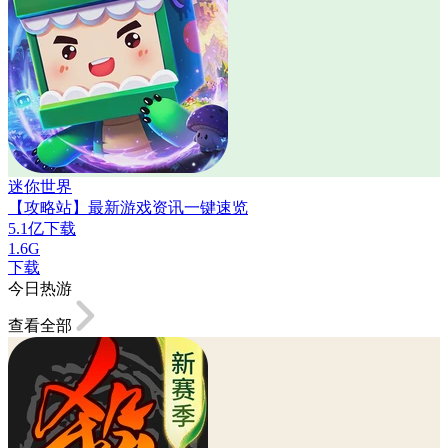
迷你世界
【攻略站】最新游戏资讯一键速览
5.1亿下载
1.6G
下载
今日热游
查看全部