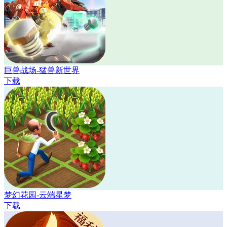
巨兽战场-猛兽新世界
下载
梦幻花园-云端星梦
下载