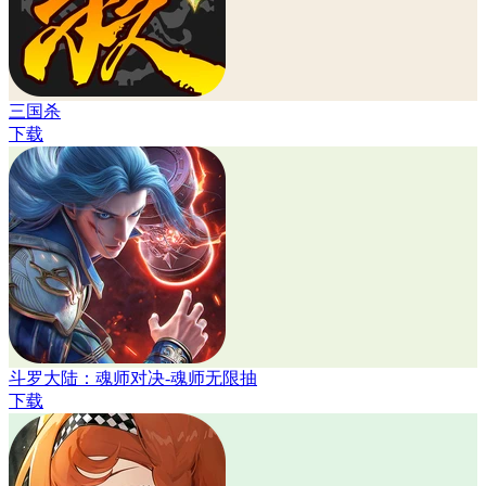
三国杀
下载
斗罗大陆：魂师对决-魂师无限抽
下载