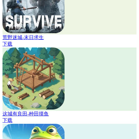
荒野迷城-末日求生
下载
这城有良田-种田摸鱼
下载