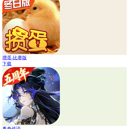
掼蛋-比赛版
下载
奥奇传说