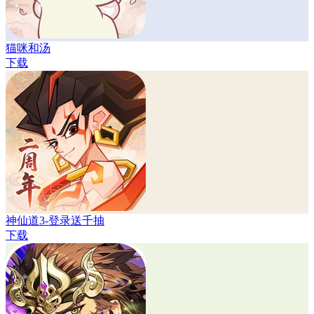
猫咪和汤
下载
神仙道3-登录送千抽
下载