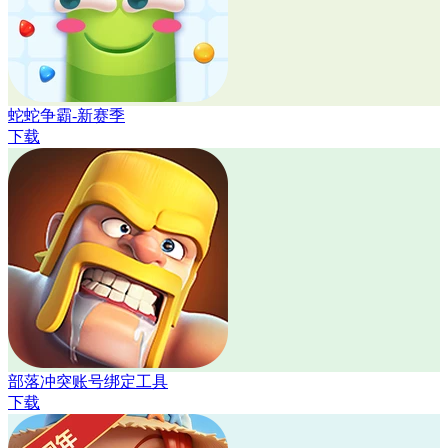
蛇蛇争霸-新赛季
下载
部落冲突账号绑定工具
下载