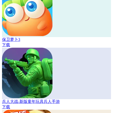
保卫萝卜3
下载
兵人大战-新版童年玩具兵人手游
下载