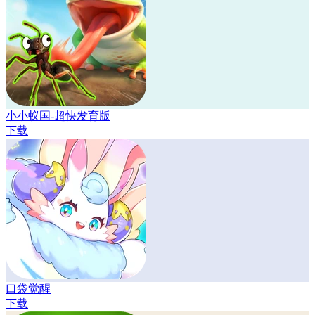
小小蚁国-超快发育版
下载
口袋觉醒
下载