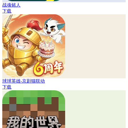
战魂铭人
下载
球球英雄-京剧猫联动
下载