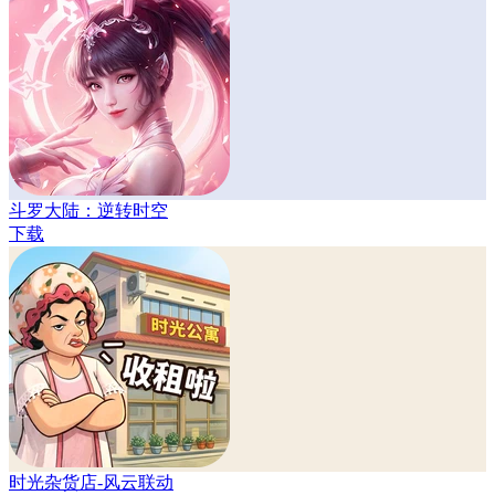
斗罗大陆：逆转时空
下载
时光杂货店-风云联动