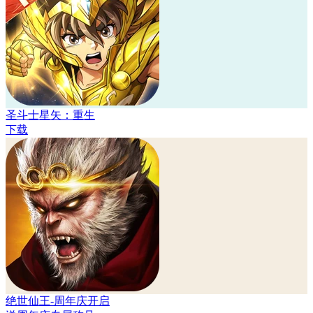
圣斗士星矢：重生
下载
绝世仙王-周年庆开启