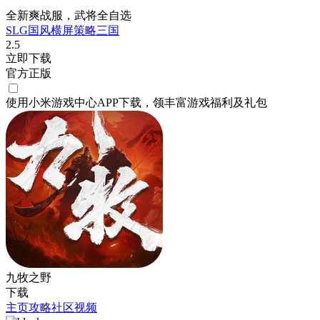
全新爽战服，武将全自选
SLG
国风
横屏
策略
三国
2.5
立即下载
官方正版
使用小米游戏中心APP
下载
，领丰富游戏
福利
及
礼包
九牧之野
下载
主页
攻略
社区
视频