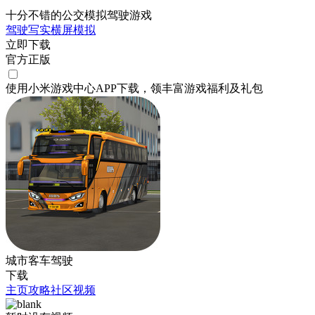
十分不错的公交模拟驾驶游戏
驾驶
写实
横屏
模拟
立即下载
官方正版
使用小米游戏中心APP
下载
，领丰富游戏
福利
及
礼包
城市客车驾驶
下载
主页
攻略
社区
视频