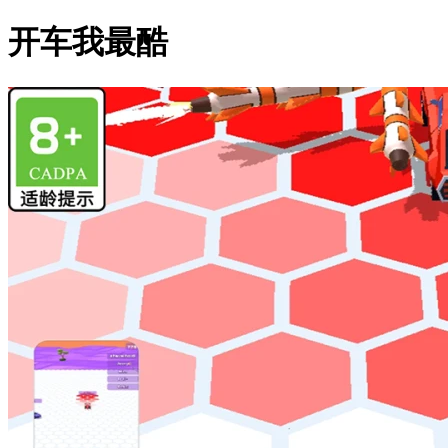
开车我最酷