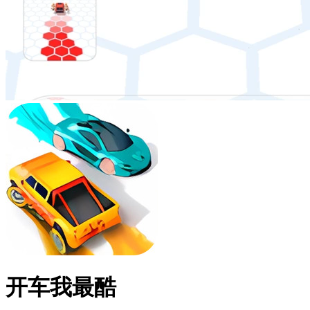
开车我最酷