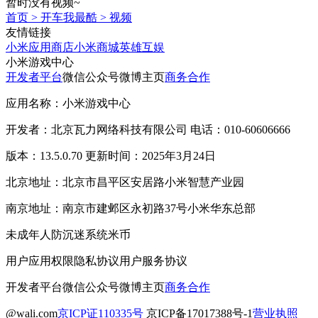
暂时没有视频~
首页
>
开车我最酷
>
视频
友情链接
小米应用商店
小米商城
英雄互娱
小米游戏中心
开发者平台
微信公众号
微博主页
商务合作
应用名称：小米游戏中心
开发者：北京瓦力网络科技有限公司 电话：010-60606666
版本：13.5.0.70 更新时间：2025年3月24日
北京地址：北京市昌平区安居路小米智慧产业园
南京地址：南京市建邺区永初路37号小米华东总部
未成年人防沉迷系统
米币
用户应用权限
隐私协议
用户服务协议
开发者平台
微信公众号
微博主页
商务合作
@wali.com
京ICP证110335号
京ICP备17017388号-1
营业执照