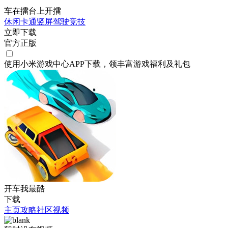
车在擂台上开擂
休闲
卡通
竖屏
驾驶
竞技
立即下载
官方正版
使用小米游戏中心APP
下载
，领丰富游戏
福利
及
礼包
开车我最酷
下载
主页
攻略
社区
视频