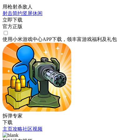
用枪射杀敌人
射击
简约
竖屏
休闲
立即下载
官方正版
使用小米游戏中心APP
下载
，领丰富游戏
福利
及
礼包
拆弹专家
下载
主页
攻略
社区
视频