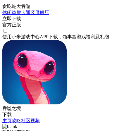
贪吃蛇大吞噬
休闲
益智
卡通
竖屏
解压
立即下载
官方正版
使用小米游戏中心APP
下载
，领丰富游戏
福利
及
礼包
吞噬之境
下载
主页
攻略
社区
视频