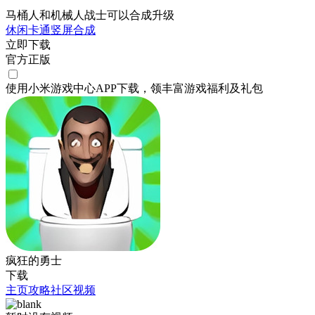
马桶人和机械人战士可以合成升级
休闲
卡通
竖屏
合成
立即下载
官方正版
使用小米游戏中心APP
下载
，领丰富游戏
福利
及
礼包
疯狂的勇士
下载
主页
攻略
社区
视频