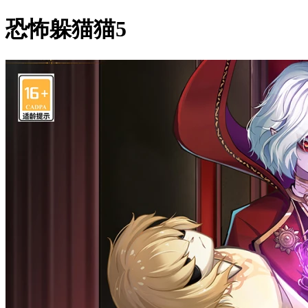
恐怖躲猫猫5