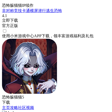
恐怖躲猫猫IP续作
非对称竞技
卡通
横屏
潜行
逃生
恐怖
4.1
立即下载
官方正版
使用小米游戏中心APP
下载
，领丰富游戏
福利
及
礼包
恐怖躲猫猫5
下载
主页
攻略
社区
视频