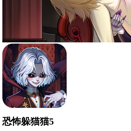
恐怖躲猫猫5