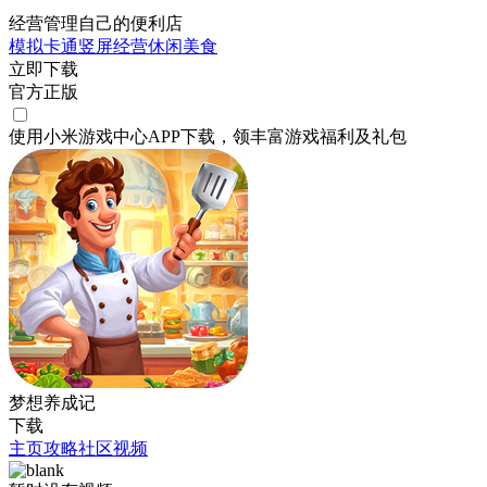
经营管理自己的便利店
模拟
卡通
竖屏
经营
休闲
美食
立即下载
官方正版
使用小米游戏中心APP
下载
，领丰富游戏
福利
及
礼包
梦想养成记
下载
主页
攻略
社区
视频