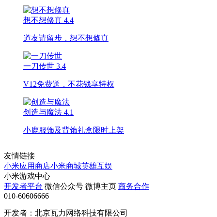
想不想修真
4.4
道友请留步，想不想修真
一刀传世
3.4
V12免费送，不花钱享特权
创造与魔法
4.1
小鹿服饰及背饰礼盒限时上架
友情链接
小米应用商店
小米商城
英雄互娱
小米游戏中心
开发者平台
微信公众号
微博主页
商务合作
010-60606666
开发者：北京瓦力网络科技有限公司