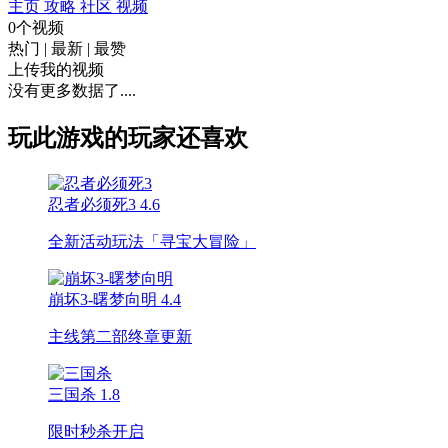
主页
攻略
社区
视频
0个视频
热门
|
最新
|
最赞
上传我的视频
没有更多数据了....
玩此游戏的玩家还喜欢
忍者必须死3
4.6
全新活动玩法「寻宝大冒险」
崩坏3-曙梦向明
4.4
主线第二部终章更新
三国杀
1.8
限时秒杀开启