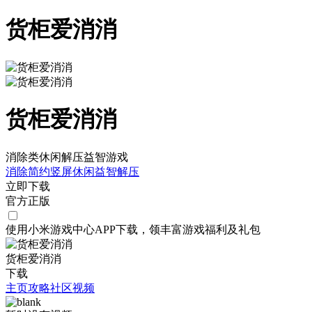
货柜爱消消
货柜爱消消
消除类休闲解压益智游戏
消除
简约
竖屏
休闲
益智
解压
立即下载
官方正版
使用小米游戏中心APP
下载
，领丰富游戏
福利
及
礼包
货柜爱消消
下载
主页
攻略
社区
视频