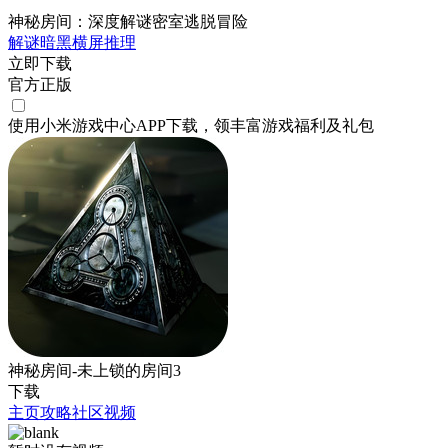
神秘房间：深度解谜密室逃脱冒险
解谜
暗黑
横屏
推理
立即下载
官方正版
使用小米游戏中心APP
下载
，领丰富游戏
福利
及
礼包
神秘房间-未上锁的房间3
下载
主页
攻略
社区
视频