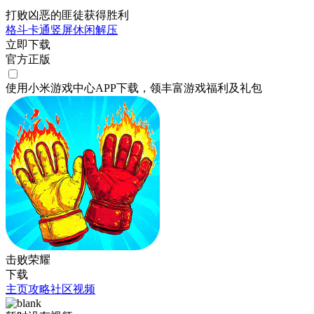
打败凶恶的匪徒获得胜利
格斗
卡通
竖屏
休闲
解压
立即下载
官方正版
使用小米游戏中心APP
下载
，领丰富游戏
福利
及
礼包
击败荣耀
下载
主页
攻略
社区
视频