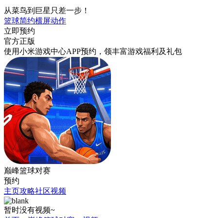
从菜鸟到巨星只差一步！
篮球
简约
横屏
动作
立即预约
官方正版
使用小米游戏中心APP
预约
，领丰富游戏
福利
及
礼包
巅峰篮球对赛
预约
主页
攻略
社区
视频
暂时没有视频~