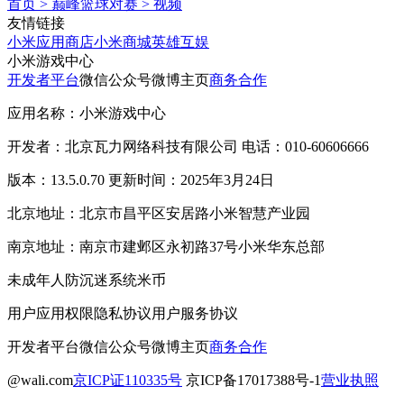
首页
>
巅峰篮球对赛
>
视频
友情链接
小米应用商店
小米商城
英雄互娱
小米游戏中心
开发者平台
微信公众号
微博主页
商务合作
应用名称：小米游戏中心
开发者：北京瓦力网络科技有限公司 电话：010-60606666
版本：13.5.0.70 更新时间：2025年3月24日
北京地址：北京市昌平区安居路小米智慧产业园
南京地址：南京市建邺区永初路37号小米华东总部
未成年人防沉迷系统
米币
用户应用权限
隐私协议
用户服务协议
开发者平台
微信公众号
微博主页
商务合作
@wali.com
京ICP证110335号
京ICP备17017388号-1
营业执照