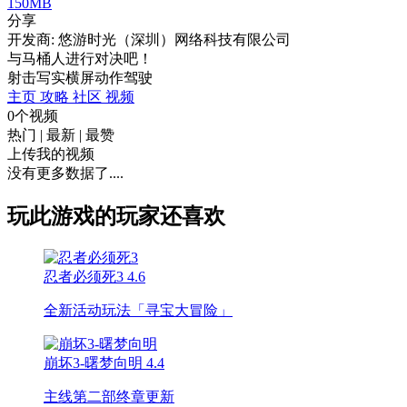
150MB
分享
开发商: 悠游时光（深圳）网络科技有限公司
与马桶人进行对决吧！
射击
写实
横屏
动作
驾驶
主页
攻略
社区
视频
0个视频
热门
|
最新
|
最赞
上传我的视频
没有更多数据了....
玩此游戏的玩家还喜欢
忍者必须死3
4.6
全新活动玩法「寻宝大冒险」
崩坏3-曙梦向明
4.4
主线第二部终章更新