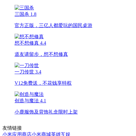
三国杀
1.8
官方正版，三亿人都爱玩的国民桌游
想不想修真
4.4
道友请留步，想不想修真
一刀传世
3.4
V12免费送，不花钱享特权
创造与魔法
4.1
小鹿服饰及背饰礼盒限时上架
友情链接
小米应用商店
小米商城
英雄互娱