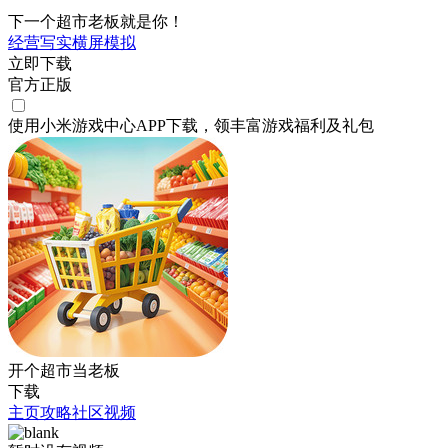
下一个超市老板就是你！
经营
写实
横屏
模拟
立即下载
官方正版
使用小米游戏中心APP
下载
，领丰富游戏
福利
及
礼包
开个超市当老板
下载
主页
攻略
社区
视频