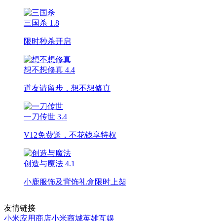
三国杀
1.8
限时秒杀开启
想不想修真
4.4
道友请留步，想不想修真
一刀传世
3.4
V12免费送，不花钱享特权
创造与魔法
4.1
小鹿服饰及背饰礼盒限时上架
友情链接
小米应用商店
小米商城
英雄互娱