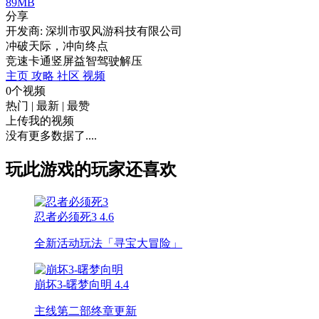
89MB
分享
开发商: 深圳市驭风游科技有限公司
冲破天际，冲向终点
竞速
卡通
竖屏
益智
驾驶
解压
主页
攻略
社区
视频
0个视频
热门
|
最新
|
最赞
上传我的视频
没有更多数据了....
玩此游戏的玩家还喜欢
忍者必须死3
4.6
全新活动玩法「寻宝大冒险」
崩坏3-曙梦向明
4.4
主线第二部终章更新