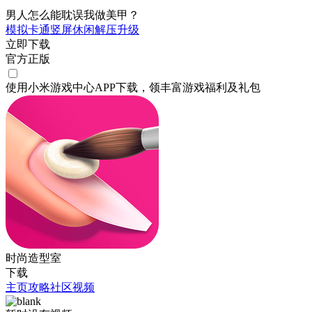
男人怎么能耽误我做美甲？
模拟
卡通
竖屏
休闲
解压
升级
立即下载
官方正版
使用小米游戏中心APP
下载
，领丰富游戏
福利
及
礼包
时尚造型室
下载
主页
攻略
社区
视频