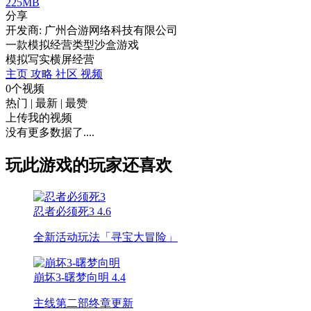
225MB
分享
开发商: 广州合游网络科技有限公司
一款模拟经营类型沙盒游戏
模拟
写实
横屏
经营
主页
攻略
社区
视频
0个视频
热门
|
最新
|
最赞
上传我的视频
没有更多数据了....
玩此游戏的玩家还喜欢
忍者必须死3
4.6
全新活动玩法「寻宝大冒险」
崩坏3-曙梦向明
4.4
主线第二部终章更新