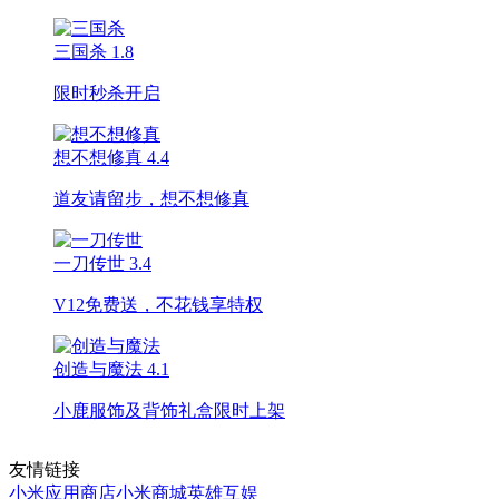
三国杀
1.8
限时秒杀开启
想不想修真
4.4
道友请留步，想不想修真
一刀传世
3.4
V12免费送，不花钱享特权
创造与魔法
4.1
小鹿服饰及背饰礼盒限时上架
友情链接
小米应用商店
小米商城
英雄互娱