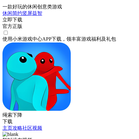
一款好玩的休闲创意类游戏
休闲
简约
竖屏
益智
立即下载
官方正版
使用小米游戏中心APP
下载
，领丰富游戏
福利
及
礼包
绳索下降
下载
主页
攻略
社区
视频