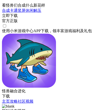
看怪兽们合成什么新花样
合成
卡通
竖屏
休闲
解压
立即下载
官方正版
使用小米游戏中心APP
下载
，领丰富游戏
福利
及
礼包
怪兽融合进化
下载
主页
攻略
社区
视频