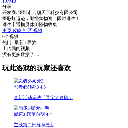
107MB
分享
开发商: 深圳市云顶天下科技有限公司
探彩虹遗迹，避怪集物资，限时逃生！
逃生
卡通
横屏
休闲
怪物
收集
主页
攻略
社区
视频
0个视频
热门
|
最新
|
最赞
上传我的视频
没有更多数据了....
玩此游戏的玩家还喜欢
忍者必须死3
4.6
全新活动玩法「寻宝大冒险」
崩坏3-曙梦向明
4.4
主线第二部终章更新