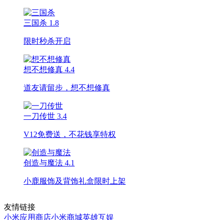
三国杀
1.8
限时秒杀开启
想不想修真
4.4
道友请留步，想不想修真
一刀传世
3.4
V12免费送，不花钱享特权
创造与魔法
4.1
小鹿服饰及背饰礼盒限时上架
友情链接
小米应用商店
小米商城
英雄互娱