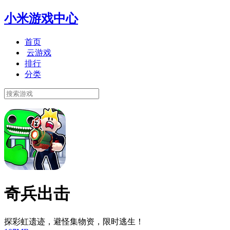
小米游戏中心
首页
云游戏
排行
分类
奇兵出击
探彩虹遗迹，避怪集物资，限时逃生！