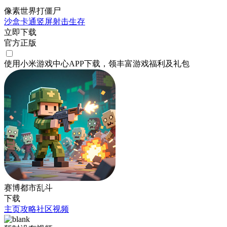
像素世界打僵尸
沙盒
卡通
竖屏
射击
生存
立即下载
官方正版
使用小米游戏中心APP
下载
，领丰富游戏
福利
及
礼包
赛博都市乱斗
下载
主页
攻略
社区
视频