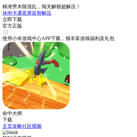
精准劈木除混乱，闯关解锁超解压！
休闲
卡通
竖屏
益智
解压
立即下载
官方正版
使用小米游戏中心APP
下载
，领丰富游戏
福利
及
礼包
命中大师
下载
主页
攻略
社区
视频