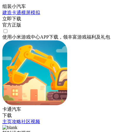
组装小汽车
建造
卡通
横屏
模拟
立即下载
官方正版
使用小米游戏中心APP
下载
，领丰富游戏
福利
及
礼包
卡通汽车
下载
主页
攻略
社区
视频