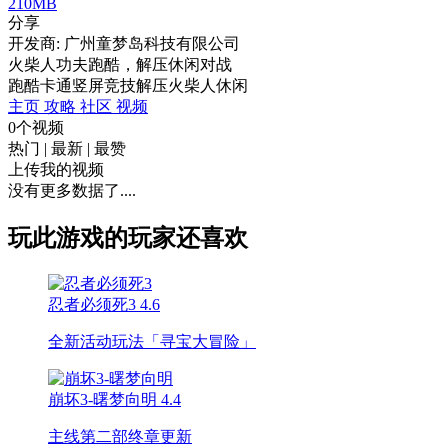
210MB
分享
开发商: 广州童梦岛科技有限公司
火柴人功夫跑酷，解压休闲对战
跑酷
卡通
竖屏
竞技
解压
火柴人
休闲
主页
攻略
社区
视频
0个视频
热门
|
最新
|
最赞
上传我的视频
没有更多数据了....
玩此游戏的玩家还喜欢
忍者必须死3
4.6
全新活动玩法「寻宝大冒险」
崩坏3-曙梦向明
4.4
主线第二部终章更新