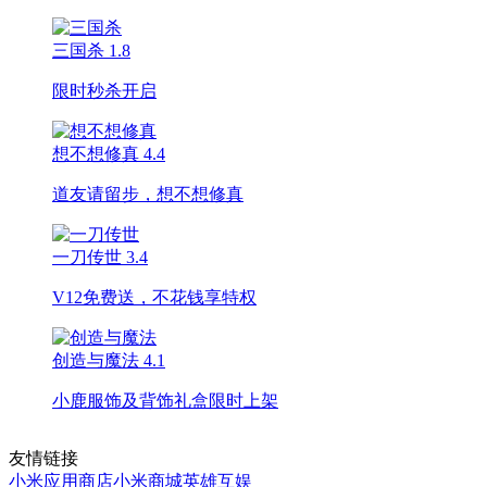
三国杀
1.8
限时秒杀开启
想不想修真
4.4
道友请留步，想不想修真
一刀传世
3.4
V12免费送，不花钱享特权
创造与魔法
4.1
小鹿服饰及背饰礼盒限时上架
友情链接
小米应用商店
小米商城
英雄互娱