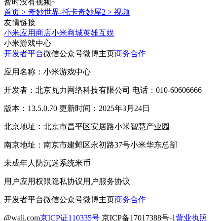
暂时没有视频~
首页
>
奇妙世界-托卡奇妙屋2
>
视频
友情链接
小米应用商店
小米商城
英雄互娱
小米游戏中心
开发者平台
微信公众号
微博主页
商务合作
应用名称：小米游戏中心
开发者：北京瓦力网络科技有限公司 电话：010-60606666
版本：13.5.0.70 更新时间：2025年3月24日
北京地址：北京市昌平区安居路小米智慧产业园
南京地址：南京市建邺区永初路37号小米华东总部
未成年人防沉迷系统
米币
用户应用权限
隐私协议
用户服务协议
开发者平台
微信公众号
微博主页
商务合作
@wali.com
京ICP证110335号
京ICP备17017388号-1
营业执照