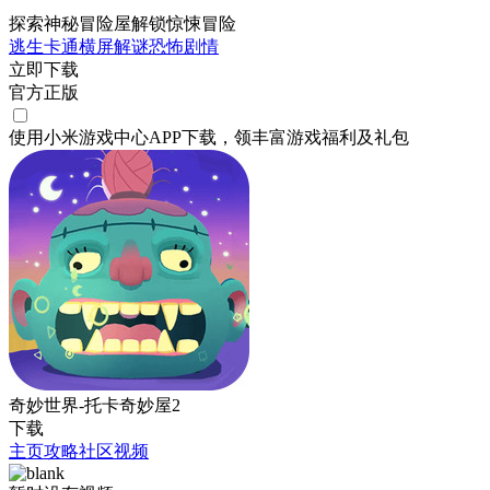
探索神秘冒险屋解锁惊悚冒险
逃生
卡通
横屏
解谜
恐怖
剧情
立即下载
官方正版
使用小米游戏中心APP
下载
，领丰富游戏
福利
及
礼包
奇妙世界-托卡奇妙屋2
下载
主页
攻略
社区
视频