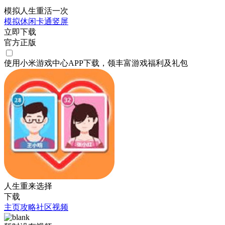
模拟人生重活一次
模拟
休闲
卡通
竖屏
立即下载
官方正版
使用小米游戏中心APP
下载
，领丰富游戏
福利
及
礼包
人生重来选择
下载
主页
攻略
社区
视频