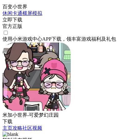
百变小世界
休闲
卡通
横屏
模拟
立即下载
官方正版
使用小米游戏中心APP
下载
，领丰富游戏
福利
及
礼包
米加小世界-可爱梦幻庄园
下载
主页
攻略
社区
视频