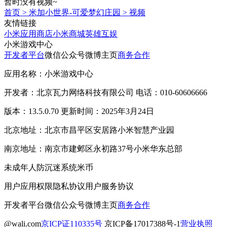
暂时没有视频~
首页
>
米加小世界-可爱梦幻庄园
>
视频
友情链接
小米应用商店
小米商城
英雄互娱
小米游戏中心
开发者平台
微信公众号
微博主页
商务合作
应用名称：小米游戏中心
开发者：北京瓦力网络科技有限公司 电话：010-60606666
版本：13.5.0.70 更新时间：2025年3月24日
北京地址：北京市昌平区安居路小米智慧产业园
南京地址：南京市建邺区永初路37号小米华东总部
未成年人防沉迷系统
米币
用户应用权限
隐私协议
用户服务协议
开发者平台
微信公众号
微博主页
商务合作
@wali.com
京ICP证110335号
京ICP备17017388号-1
营业执照